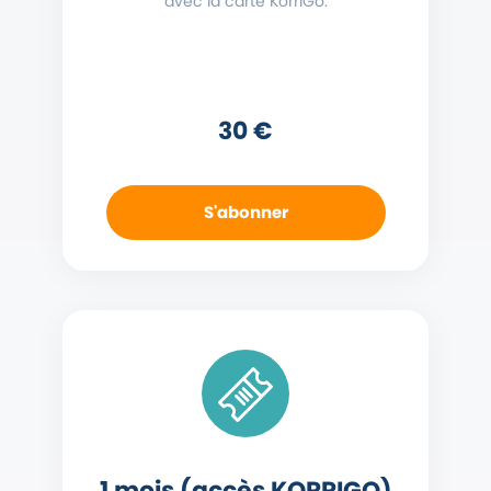
avec la carte KorriGo.
30 €
S'abonner
1 mois (accès KORRIGO)