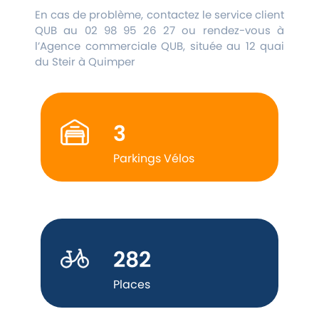
En cas de problème, contactez le service client
QUB au 02 98 95 26 27 ou rendez-vous à
l’Agence commerciale QUB, située au 12 quai
du Steir à Quimper
3
Parkings Vélos
282
Places