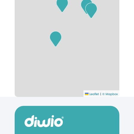
Leaflet
|
© Mapbox