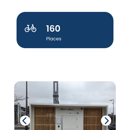
160
Places